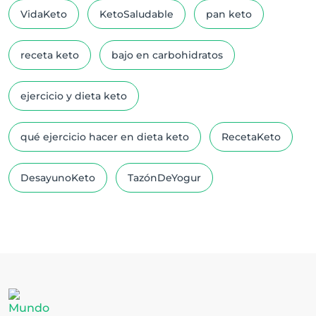
VidaKeto
KetoSaludable
pan keto
receta keto
bajo en carbohidratos
ejercicio y dieta keto
qué ejercicio hacer en dieta keto
RecetaKeto
DesayunoKeto
TazónDeYogur