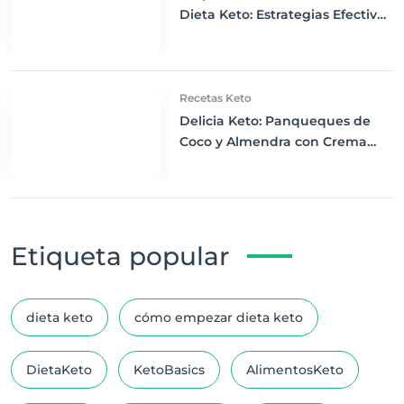
Dieta Keto: Estrategias Efectivas
para Principiantes
Recetas Keto
Delicia Keto: Panqueques de
Coco y Almendra con Crema
Batida y Bayas Frescas
Etiqueta popular
dieta keto
cómo empezar dieta keto
DietaKeto
KetoBasics
AlimentosKeto