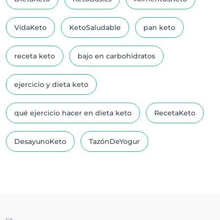
VidaKeto
KetoSaludable
pan keto
receta keto
bajo en carbohidratos
ejercicio y dieta keto
qué ejercicio hacer en dieta keto
RecetaKeto
DesayunoKeto
TazónDeYogur