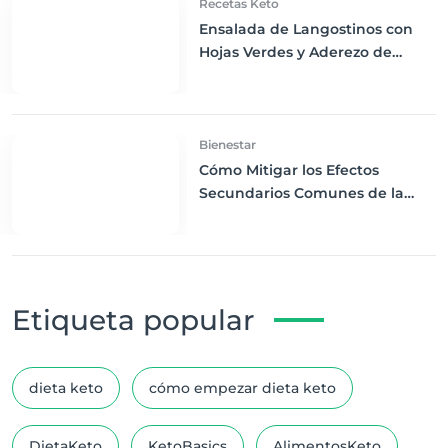
Recetas Keto
Ensalada de Langostinos con
Hojas Verdes y Aderezo de
Limón: Delicadeza Marina Keto
Bienestar
Cómo Mitigar los Efectos
Secundarios Comunes de la
Dieta Keto
Etiqueta popular
dieta keto
cómo empezar dieta keto
DietaKeto
KetoBasics
AlimentosKeto