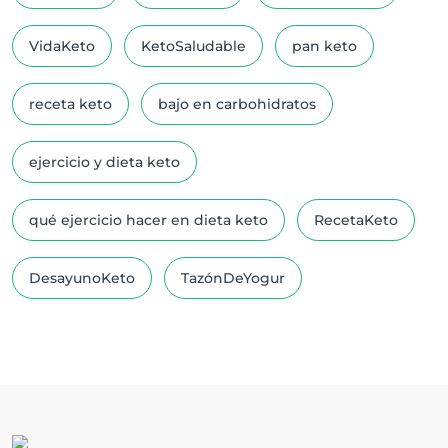
VidaKeto
KetoSaludable
pan keto
receta keto
bajo en carbohidratos
ejercicio y dieta keto
qué ejercicio hacer en dieta keto
RecetaKeto
DesayunoKeto
TazónDeYogur