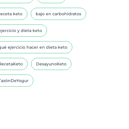
receta keto
bajo en carbohidratos
ejercicio y dieta keto
qué ejercicio hacer en dieta keto
RecetaKeto
DesayunoKeto
TazónDeYogur