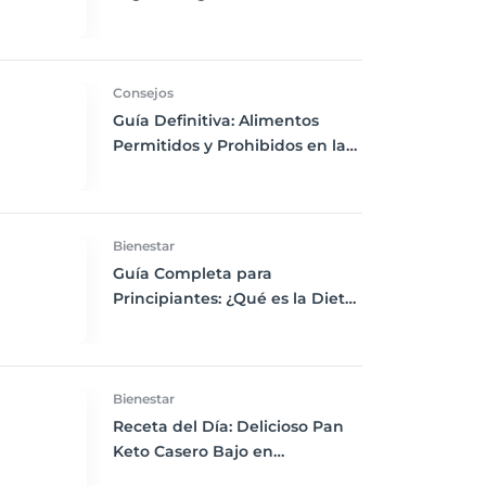
Chía, Nueces y Cacao Nibs Keto
Consejos
Guía Definitiva: Alimentos
Permitidos y Prohibidos en la
Dieta Keto
Bienestar
Guía Completa para
Principiantes: ¿Qué es la Dieta
Keto y Cómo Empezar?
Bienestar
Receta del Día: Delicioso Pan
Keto Casero Bajo en
Carbohidratos para un