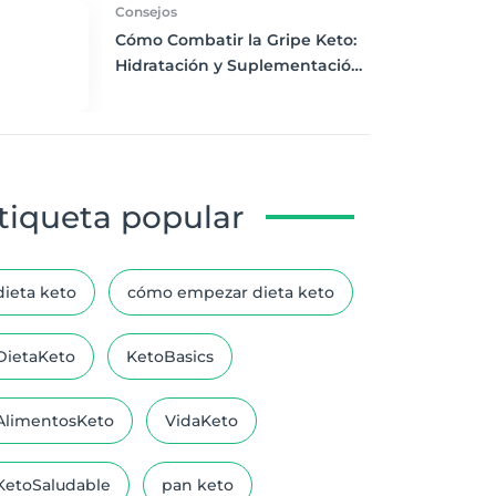
Consejos
Cómo Combatir la Gripe Keto:
Hidratación y Suplementación
Esencial para Principiantes
tiqueta popular
dieta keto
cómo empezar dieta keto
DietaKeto
KetoBasics
AlimentosKeto
VidaKeto
KetoSaludable
pan keto