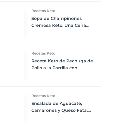
Recetas Keto
Sopa de Champiñones
Cremosa Keto: Una Cena
Reconfortante y Nutritiva
Recetas Keto
Receta Keto de Pechuga de
Pollo a la Parrilla con
Espárragos al Horno!
Recetas Keto
Ensalada de Aguacate,
Camarones y Queso Feta:
Frescura y Sabor en Tu Cena
Keto