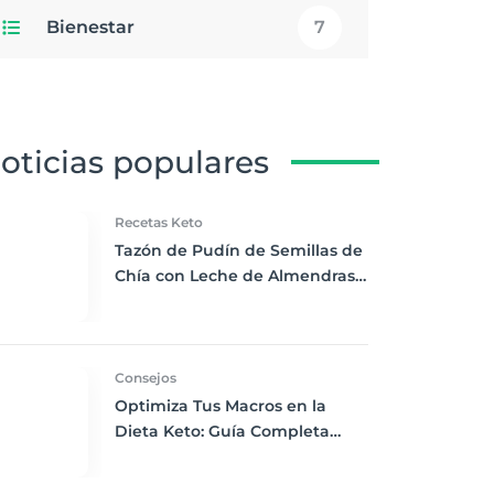
Bienestar
7
oticias populares
Recetas Keto
Tazón de Pudín de Semillas de
Chía con Leche de Almendras
y Bayas Frescas: Despertar
Keto Perfecto
Consejos
Optimiza Tus Macros en la
Dieta Keto: Guía Completa
para Perder Peso y Mantener
la Energía