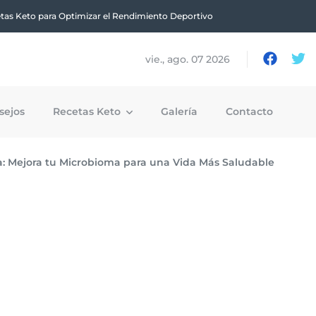
tas Keto para Optimizar el Rendimiento Deportivo
vie., ago. 07 2026
sejos
Recetas Keto
Galería
Contacto
a: Mejora tu Microbioma para una Vida Más Saludable