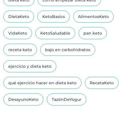
dieta keto
cómo empezar dieta keto
DietaKeto
KetoBasics
AlimentosKeto
VidaKeto
KetoSaludable
pan keto
receta keto
bajo en carbohidratos
ejercicio y dieta keto
qué ejercicio hacer en dieta keto
RecetaKeto
DesayunoKeto
TazónDeYogur