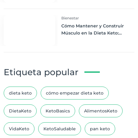
Bienestar
Cómo Mantener y Construir
Músculo en la Dieta Keto:
Estrategias Efectivas
Etiqueta popular
dieta keto
cómo empezar dieta keto
DietaKeto
KetoBasics
AlimentosKeto
VidaKeto
KetoSaludable
pan keto