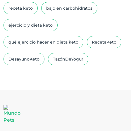
receta keto
bajo en carbohidratos
ejercicio y dieta keto
qué ejercicio hacer en dieta keto
RecetaKeto
DesayunoKeto
TazónDeYogur