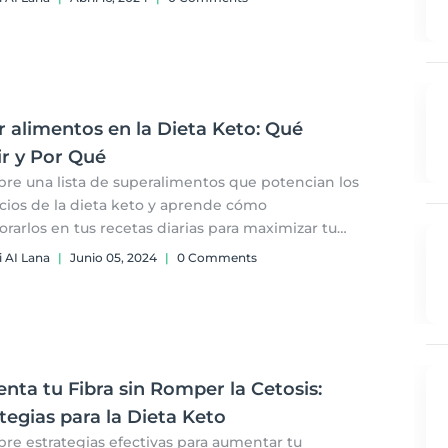
r las proteínas y minimizar los carbohidratos.
 alimentos en la Dieta Keto: Qué
ir y Por Qué
re una lista de superalimentos que potencian los
cios de la dieta keto y aprende cómo
orarlos en tus recetas diarias para maximizar tu
y bienestar.
i AI Lana
|
Junio 05, 2024
|
0 Comments
ta tu Fibra sin Romper la Cetosis:
tegias para la Dieta Keto
re estrategias efectivas para aumentar tu