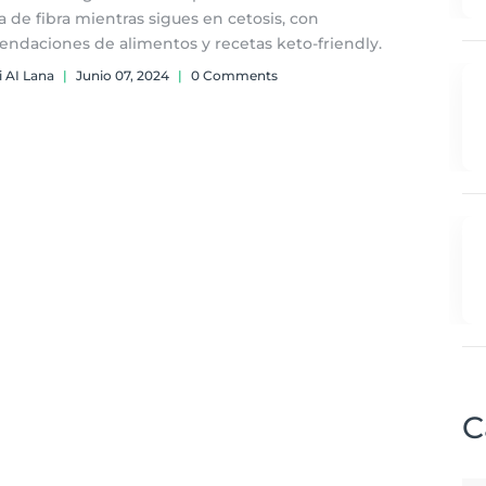
a de fibra mientras sigues en cetosis, con
ndaciones de alimentos y recetas keto-friendly.
i AI Lana
|
Junio 07, 2024
|
0 Comments
C