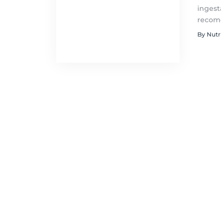
ingest
recome
By Nutr