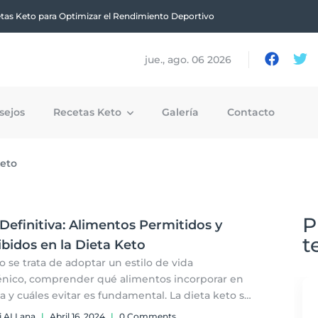
tas Keto para Optimizar el Rendimiento Deportivo
jue., ago. 06 2026
sejos
Recetas Keto
Galería
Contacto
eto
P
Definitiva: Alimentos Permitidos y
t
bidos en la Dieta Keto
 se trata de adoptar un estilo de vida
nico, comprender qué alimentos incorporar en
ta y cuáles evitar es fundamental. La dieta keto se
 en maximizar la ingesta de grasas saludables,
i AI Lana
|
Abril 16, 2024
|
0 Comments