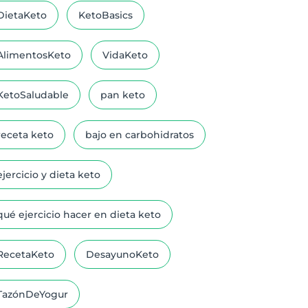
DietaKeto
KetoBasics
AlimentosKeto
VidaKeto
KetoSaludable
pan keto
receta keto
bajo en carbohidratos
ejercicio y dieta keto
qué ejercicio hacer en dieta keto
RecetaKeto
DesayunoKeto
TazónDeYogur