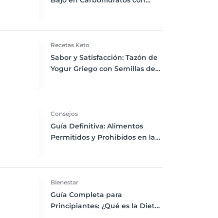
Bajo en Carbohidratos con
Bayas Mixtas y Nueces
Recetas Keto
Sabor y Satisfacción: Tazón de
Yogur Griego con Semillas de
Chía, Nueces y Cacao Nibs Keto
Consejos
Guía Definitiva: Alimentos
Permitidos y Prohibidos en la
Dieta Keto
Bienestar
Guía Completa para
Principiantes: ¿Qué es la Dieta
Keto y Cómo Empezar?