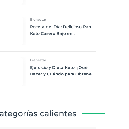
Bienestar
Receta del Día: Delicioso Pan
Keto Casero Bajo en
Carbohidratos para un
Desayuno Saludable
Bienestar
Ejercicio y Dieta Keto: ¿Qué
Hacer y Cuándo para Obtener
los Mejores Resultados
ategorías calientes