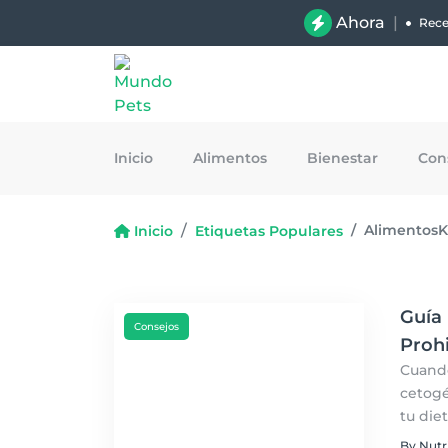
Ahora
|
Rece
Inicio
Alimentos
Bienestar
Con
AlimentosK
Inicio
Etiquetas Populares
Guía 
Consejos
Prohi
Cuando
cetogé
tu die
centra
By Nutr