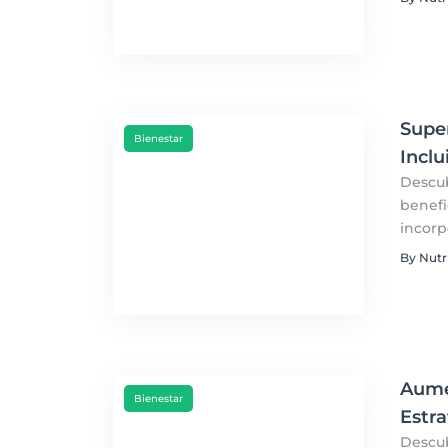
modera
Super
Bienestar
Inclu
Descub
benefi
incorp
salud 
By Nutr
Aumen
Bienestar
Estra
Descub