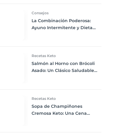
Consejos
La Combinación Poderosa:
Ayuno Intermitente y Dieta
Keto para Maximizar los
Beneficios
Recetas Keto
Salmón al Horno con Brócoli
Asado: Un Clásico Saludable
para la Cena Keto
Recetas Keto
Sopa de Champiñones
Cremosa Keto: Una Cena
Reconfortante y Nutritiva