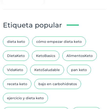
Etiqueta popular
dieta keto
cómo empezar dieta keto
DietaKeto
KetoBasics
AlimentosKeto
VidaKeto
KetoSaludable
pan keto
receta keto
bajo en carbohidratos
ejercicio y dieta keto