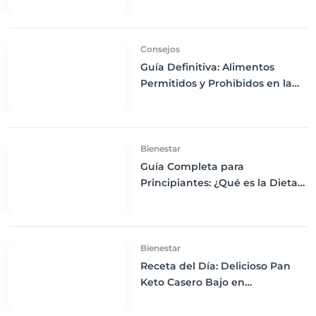
Chía, Nueces y Cacao Nibs Keto
Consejos
Guía Definitiva: Alimentos
Permitidos y Prohibidos en la
Dieta Keto
Bienestar
Guía Completa para
Principiantes: ¿Qué es la Dieta
Keto y Cómo Empezar?
Bienestar
Receta del Día: Delicioso Pan
Keto Casero Bajo en
Carbohidratos para un
Desayuno Saludable