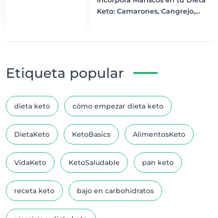
Incorpora Mariscos en tu Dieta
Keto: Camarones, Cangrejo,
Langosta y Calamares
Etiqueta popular
dieta keto
cómo empezar dieta keto
DietaKeto
KetoBasics
AlimentosKeto
VidaKeto
KetoSaludable
pan keto
receta keto
bajo en carbohidratos