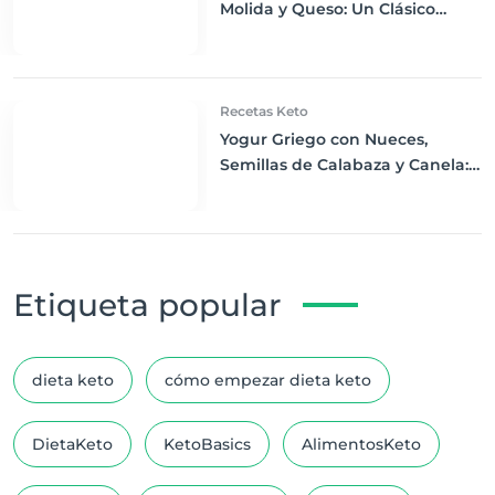
Molida y Queso: Un Clásico
Reconfortante Keto
Recetas Keto
Yogur Griego con Nueces,
Semillas de Calabaza y Canela:
Un Despertar Keto Nutritivo
Etiqueta popular
dieta keto
cómo empezar dieta keto
DietaKeto
KetoBasics
AlimentosKeto