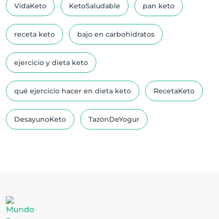
VidaKeto
KetoSaludable
pan keto
receta keto
bajo en carbohidratos
ejercicio y dieta keto
qué ejercicio hacer en dieta keto
RecetaKeto
DesayunoKeto
TazónDeYogur