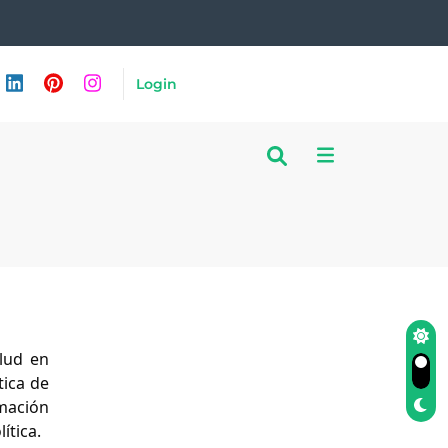
Login
alud en
tica de
rmación
ítica.