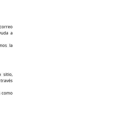
correo
yuda a
mos la
sitio,
 través
es como