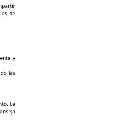
partir
ios de
uenta y
do las
nto. Le
conseja