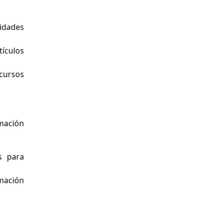
idades
tículos
cursos
mación
s para
rmación