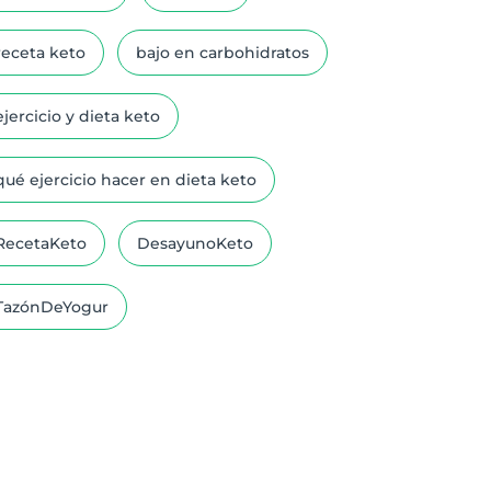
receta keto
bajo en carbohidratos
ejercicio y dieta keto
qué ejercicio hacer en dieta keto
RecetaKeto
DesayunoKeto
TazónDeYogur