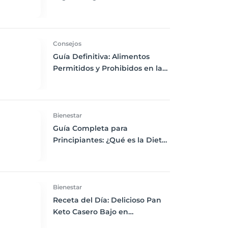
Chía, Nueces y Cacao Nibs Keto
Consejos
Guía Definitiva: Alimentos
Permitidos y Prohibidos en la
Dieta Keto
Bienestar
Guía Completa para
Principiantes: ¿Qué es la Dieta
Keto y Cómo Empezar?
Bienestar
Receta del Día: Delicioso Pan
Keto Casero Bajo en
Carbohidratos para un