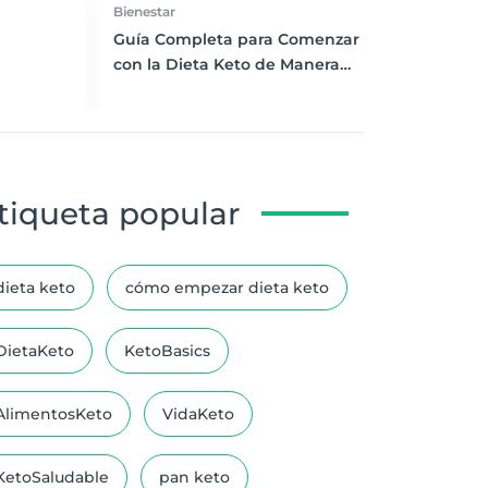
Bienestar
Guía Completa para Comenzar
con la Dieta Keto de Manera
Efectiva y Saludable
tiqueta popular
dieta keto
cómo empezar dieta keto
DietaKeto
KetoBasics
AlimentosKeto
VidaKeto
KetoSaludable
pan keto