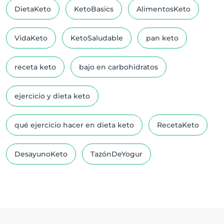
DietaKeto
KetoBasics
AlimentosKeto
VidaKeto
KetoSaludable
pan keto
receta keto
bajo en carbohidratos
ejercicio y dieta keto
qué ejercicio hacer en dieta keto
RecetaKeto
DesayunoKeto
TazónDeYogur