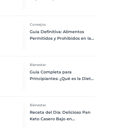
Chía, Nueces y Cacao Nibs Keto
Consejos
Guía Definitiva: Alimentos
Permitidos y Prohibidos en la
Dieta Keto
Bienestar
Guía Completa para
Principiantes: ¿Qué es la Dieta
Keto y Cómo Empezar?
Bienestar
Receta del Día: Delicioso Pan
Keto Casero Bajo en
Carbohidratos para un