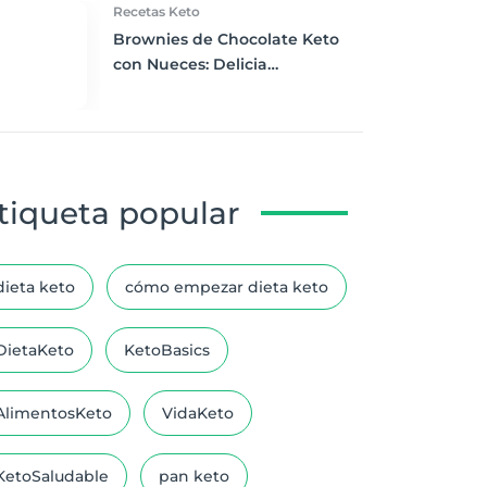
Recetas Keto
Brownies de Chocolate Keto
con Nueces: Delicia
Cetogénica para Consentirte
tiqueta popular
dieta keto
cómo empezar dieta keto
DietaKeto
KetoBasics
AlimentosKeto
VidaKeto
KetoSaludable
pan keto