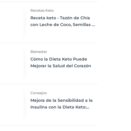
Recetas Keto
ovatos
Receta keto - Tazón de Chía
con Leche de Coco, Semillas de
Chía y Frutos Secos Picados
Bienestar
Cómo la Dieta Keto Puede
Mejorar la Salud del Corazón
Consejos
Mejora de la Sensibilidad a la
Insulina con la Dieta Keto:
Técnicas Avanzadas para
Controlar el Azúcar en Sangre