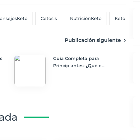
onsejosKeto
Cetosis
NutriciónKeto
KetoParaN
Publicación siguiente
s
Guía Completa para
Principiantes: ¿Qué e...
nada