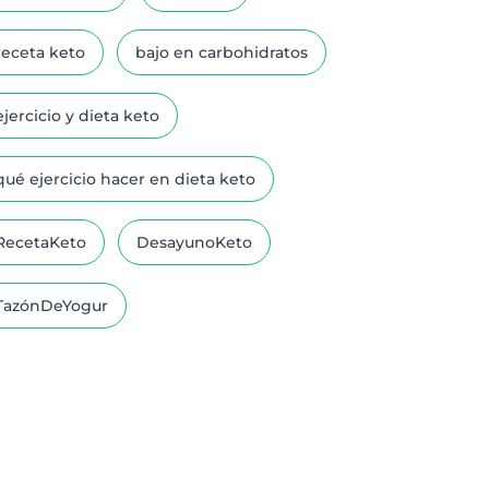
receta keto
bajo en carbohidratos
ejercicio y dieta keto
qué ejercicio hacer en dieta keto
RecetaKeto
DesayunoKeto
TazónDeYogur