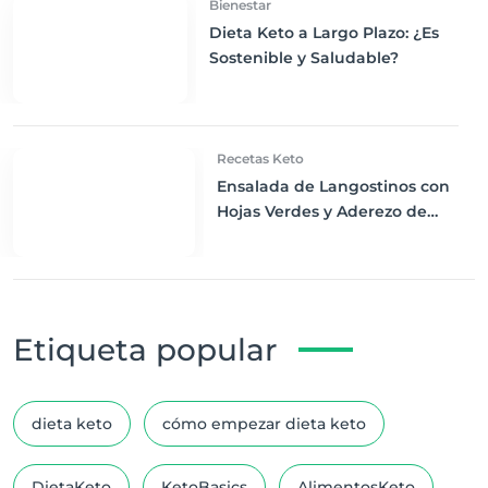
Bienestar
Dieta Keto a Largo Plazo: ¿Es
Sostenible y Saludable?
Recetas Keto
Ensalada de Langostinos con
Hojas Verdes y Aderezo de
Limón: Delicadeza Marina Keto
Etiqueta popular
dieta keto
cómo empezar dieta keto
DietaKeto
KetoBasics
AlimentosKeto