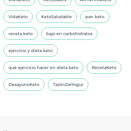
VidaKeto
KetoSaludable
pan keto
receta keto
bajo en carbohidratos
ejercicio y dieta keto
qué ejercicio hacer en dieta keto
RecetaKeto
DesayunoKeto
TazónDeYogur