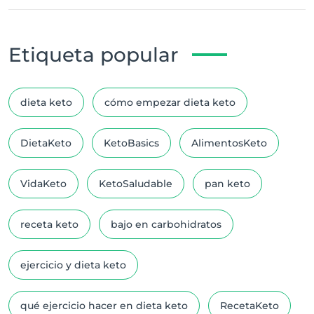
Etiqueta popular
dieta keto
cómo empezar dieta keto
DietaKeto
KetoBasics
AlimentosKeto
VidaKeto
KetoSaludable
pan keto
receta keto
bajo en carbohidratos
ejercicio y dieta keto
qué ejercicio hacer en dieta keto
RecetaKeto