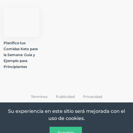
Planifica tus
Comidas Keto para
la Semana: Guía y
Ejemplo para
Principiantes
Términos
Publicidad
Privacidad
Su experiencia en este sitio será mejorada con el
uso de cookies.
All Rights Reserved © 2026 Keto Recetas
Aceptar