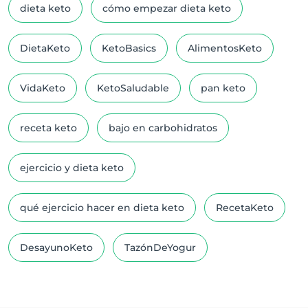
dieta keto
cómo empezar dieta keto
DietaKeto
KetoBasics
AlimentosKeto
VidaKeto
KetoSaludable
pan keto
receta keto
bajo en carbohidratos
ejercicio y dieta keto
qué ejercicio hacer en dieta keto
RecetaKeto
DesayunoKeto
TazónDeYogur