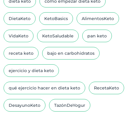
dieta keto
cómo empezar dieta keto
DietaKeto
KetoBasics
AlimentosKeto
VidaKeto
KetoSaludable
pan keto
receta keto
bajo en carbohidratos
ejercicio y dieta keto
qué ejercicio hacer en dieta keto
RecetaKeto
DesayunoKeto
TazónDeYogur