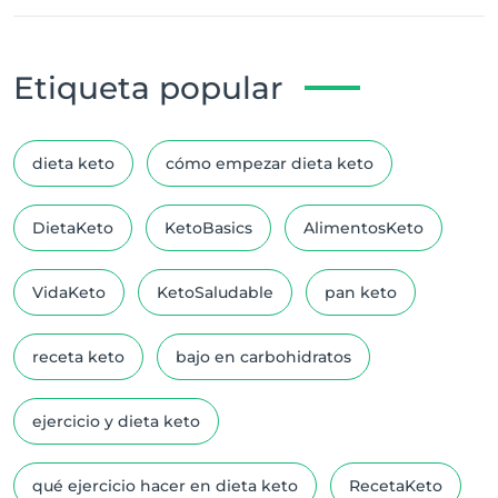
Etiqueta popular
dieta keto
cómo empezar dieta keto
DietaKeto
KetoBasics
AlimentosKeto
VidaKeto
KetoSaludable
pan keto
receta keto
bajo en carbohidratos
ejercicio y dieta keto
qué ejercicio hacer en dieta keto
RecetaKeto