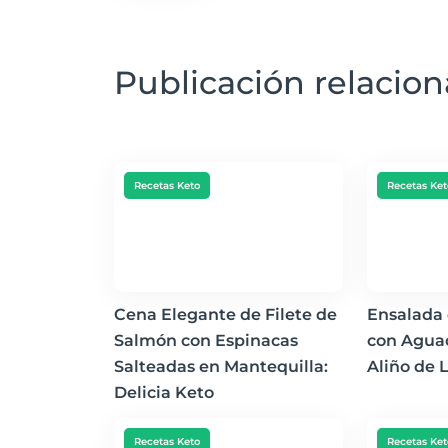
Publicación relacio
Recetas Keto
Recetas Ket
Cena Elegante de Filete de
Ensalada
Salmón con Espinacas
con Aguac
Salteadas en Mantequilla:
Aliño de 
Delicia Keto
Recetas Keto
Recetas Ket