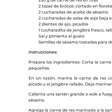
250 g de carne de res en tiras
2 tazas de brócoli, cortado en floret
2 cucharadas de aceite de sésamo
2 cucharadas de salsa de soja baja 
2 dientes de ajo, picados
1 cucharadita de jengibre fresco, ral
Sal y pimienta al gusto
Semillas de sésamo tostadas para d
Instrucciones:
Prepara los ingredientes: Corta la carne d
pequeños.
En un tazón, marina la carne de res con
picado y el jengibre rallado. Deja marin
Calienta una sartén grande o wok a fueg
sésamo.
Agrega la carne de res marinada a la sa