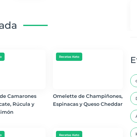
nada
o
Recetas Keto
E
 de Camarones
Omelette de Champiñones,
ate, Rúcula y
Espinacas y Queso Cheddar
Limón
o
Recetas Keto