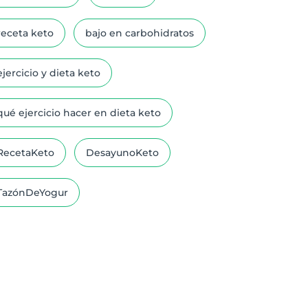
receta keto
bajo en carbohidratos
ejercicio y dieta keto
qué ejercicio hacer en dieta keto
RecetaKeto
DesayunoKeto
TazónDeYogur