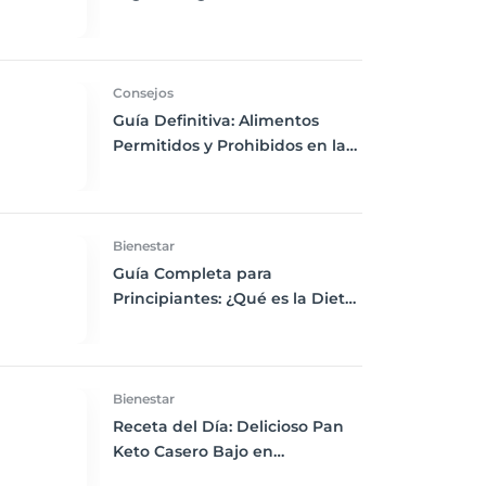
Chía, Nueces y Cacao Nibs Keto
Consejos
Guía Definitiva: Alimentos
Permitidos y Prohibidos en la
Dieta Keto
Bienestar
Guía Completa para
Principiantes: ¿Qué es la Dieta
Keto y Cómo Empezar?
Bienestar
Receta del Día: Delicioso Pan
Keto Casero Bajo en
Carbohidratos para un