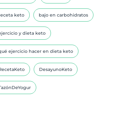
receta keto
bajo en carbohidratos
ejercicio y dieta keto
qué ejercicio hacer en dieta keto
RecetaKeto
DesayunoKeto
TazónDeYogur