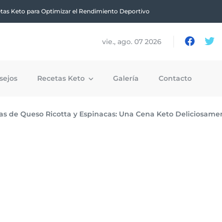
tas Keto para Optimizar el Rendimiento Deportivo
vie., ago. 07 2026
sejos
Recetas Keto
Galería
Contacto
as de Queso Ricotta y Espinacas: Una Cena Keto Deliciosamen