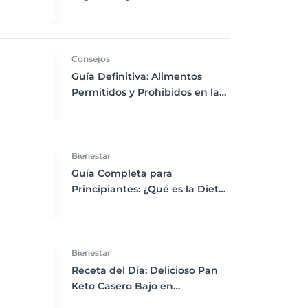
Chía, Nueces y Cacao Nibs Keto
Consejos
Guía Definitiva: Alimentos
Permitidos y Prohibidos en la
Dieta Keto
Bienestar
Guía Completa para
Principiantes: ¿Qué es la Dieta
Keto y Cómo Empezar?
Bienestar
Receta del Día: Delicioso Pan
Keto Casero Bajo en
Carbohidratos para un