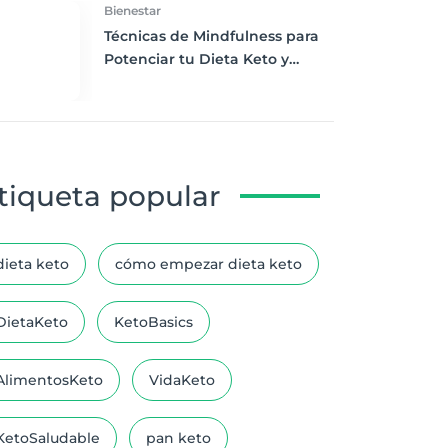
Bienestar
Técnicas de Mindfulness para
Potenciar tu Dieta Keto y
Mejorar tu Bienestar
tiqueta popular
dieta keto
cómo empezar dieta keto
DietaKeto
KetoBasics
AlimentosKeto
VidaKeto
KetoSaludable
pan keto