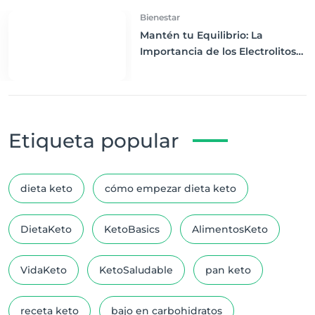
Bienestar
Mantén tu Equilibrio: La
Importancia de los Electrolitos
en la Dieta Keto
Etiqueta popular
dieta keto
cómo empezar dieta keto
DietaKeto
KetoBasics
AlimentosKeto
VidaKeto
KetoSaludable
pan keto
receta keto
bajo en carbohidratos