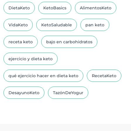
DietaKeto
KetoBasics
AlimentosKeto
VidaKeto
KetoSaludable
pan keto
receta keto
bajo en carbohidratos
ejercicio y dieta keto
qué ejercicio hacer en dieta keto
RecetaKeto
DesayunoKeto
TazónDeYogur