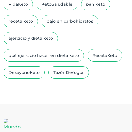
VidaKeto
KetoSaludable
pan keto
receta keto
bajo en carbohidratos
ejercicio y dieta keto
qué ejercicio hacer en dieta keto
RecetaKeto
DesayunoKeto
TazónDeYogur