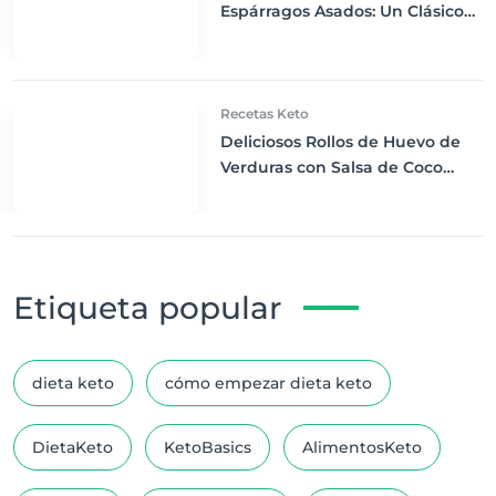
Espárragos Asados: Un Clásico
Renovado Keto
Recetas Keto
Deliciosos Rollos de Huevo de
Verduras con Salsa de Coco
Agridulce Keto
Etiqueta popular
dieta keto
cómo empezar dieta keto
DietaKeto
KetoBasics
AlimentosKeto