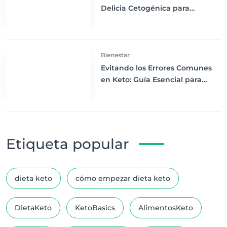
Delicia Cetogénica para
Consentirte
Bienestar
Evitando los Errores Comunes
en Keto: Guía Esencial para
Novatos
Etiqueta popular
dieta keto
cómo empezar dieta keto
DietaKeto
KetoBasics
AlimentosKeto