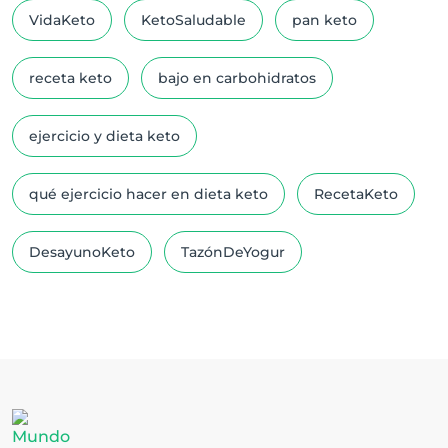
VidaKeto
KetoSaludable
pan keto
receta keto
bajo en carbohidratos
ejercicio y dieta keto
qué ejercicio hacer en dieta keto
RecetaKeto
DesayunoKeto
TazónDeYogur