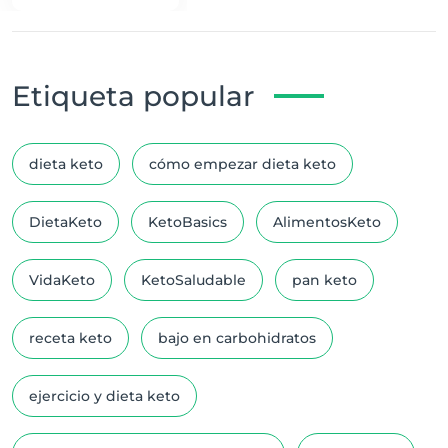
Etiqueta popular
dieta keto
cómo empezar dieta keto
DietaKeto
KetoBasics
AlimentosKeto
VidaKeto
KetoSaludable
pan keto
receta keto
bajo en carbohidratos
ejercicio y dieta keto