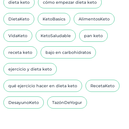
dieta keto
cómo empezar dieta keto
DietaKeto
KetoBasics
AlimentosKeto
VidaKeto
KetoSaludable
pan keto
receta keto
bajo en carbohidratos
ejercicio y dieta keto
qué ejercicio hacer en dieta keto
RecetaKeto
DesayunoKeto
TazónDeYogur