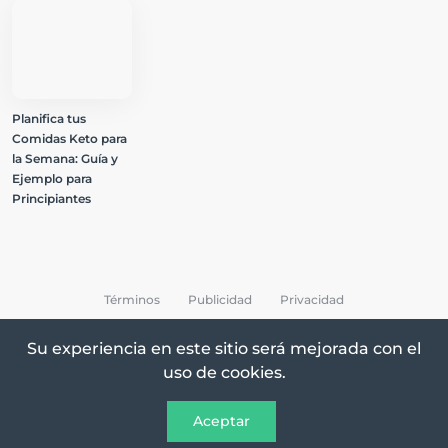
Planifica tus
Comidas Keto para
la Semana: Guía y
Ejemplo para
Principiantes
Términos
Publicidad
Privacidad
Su experiencia en este sitio será mejorada con el
uso de cookies.
All Rights Reserved © 2026 Keto Recetas
Aceptar