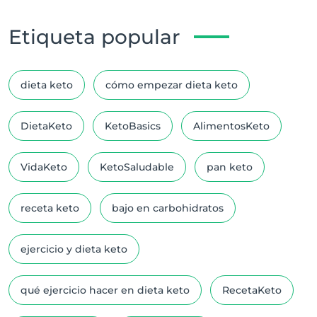
Etiqueta popular
dieta keto
cómo empezar dieta keto
DietaKeto
KetoBasics
AlimentosKeto
VidaKeto
KetoSaludable
pan keto
receta keto
bajo en carbohidratos
ejercicio y dieta keto
qué ejercicio hacer en dieta keto
RecetaKeto