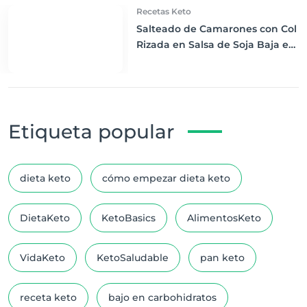
Recetas Keto
Salteado de Camarones con Col
Rizada en Salsa de Soja Baja en
Carbohidratos: Una Cena Keto
Exquisita
Etiqueta popular
dieta keto
cómo empezar dieta keto
DietaKeto
KetoBasics
AlimentosKeto
VidaKeto
KetoSaludable
pan keto
receta keto
bajo en carbohidratos