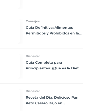
Chía, Nueces y Cacao Nibs Keto
Consejos
Guía Definitiva: Alimentos
Permitidos y Prohibidos en la
Dieta Keto
Bienestar
Guía Completa para
Principiantes: ¿Qué es la Dieta
Keto y Cómo Empezar?
Bienestar
Receta del Día: Delicioso Pan
Keto Casero Bajo en
Carbohidratos para un