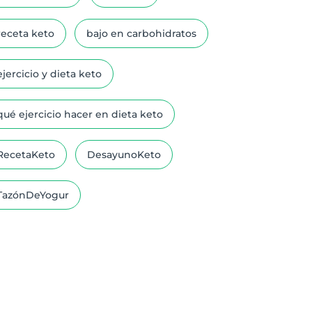
receta keto
bajo en carbohidratos
ejercicio y dieta keto
qué ejercicio hacer en dieta keto
RecetaKeto
DesayunoKeto
TazónDeYogur