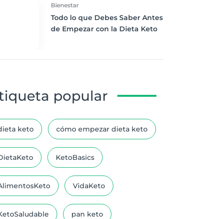
Bienestar
Todo lo que Debes Saber Antes
de Empezar con la Dieta Keto
tiqueta popular
dieta keto
cómo empezar dieta keto
DietaKeto
KetoBasics
AlimentosKeto
VidaKeto
KetoSaludable
pan keto