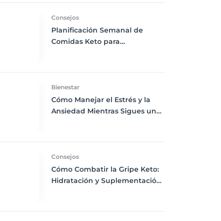
Consejos
NutriciónKeto
EstrategiasKeto
Planificación Semanal de
Comidas Keto para
Principiantes: Tu Guía para
Mantenerte en Cetosis
Bienestar
Cómo Manejar el Estrés y la
Ansiedad Mientras Sigues una
Dieta Keto
Consejos
Cómo Combatir la Gripe Keto:
Hidratación y Suplementación
Esencial para Principiantes