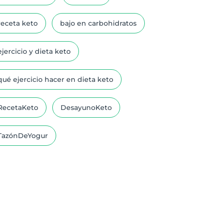
receta keto
bajo en carbohidratos
ejercicio y dieta keto
qué ejercicio hacer en dieta keto
RecetaKeto
DesayunoKeto
TazónDeYogur
CienciaDetrásDeKeto