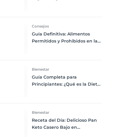
Chía, Nueces y Cacao Nibs Keto
Consejos
Guía Definitiva: Alimentos
Permitidos y Prohibidos en la
Dieta Keto
Bienestar
Guía Completa para
Principiantes: ¿Qué es la Dieta
Keto y Cómo Empezar?
Bienestar
Receta del Día: Delicioso Pan
Keto Casero Bajo en
Carbohidratos para un