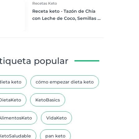
Recetas Keto
Receta keto - Tazón de Chía
con Leche de Coco, Semillas de
Chía y Frutos Secos Picados
tiqueta popular
dieta keto
cómo empezar dieta keto
DietaKeto
KetoBasics
AlimentosKeto
VidaKeto
KetoSaludable
pan keto