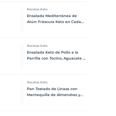
Recetas Keto
Ensalada Mediterránea de
Atún: Frescura Keto en Cada
Bocado
Recetas Keto
Ensalada Keto de Pollo a la
Parrilla con Tocino, Aguacate y
Aderezo Ranchero Casero
Recetas Keto
Pan Tostado de Linaza con
Mantequilla de Almendras y
Rodajas de Fresa: Desayuno
Keto Perfecto