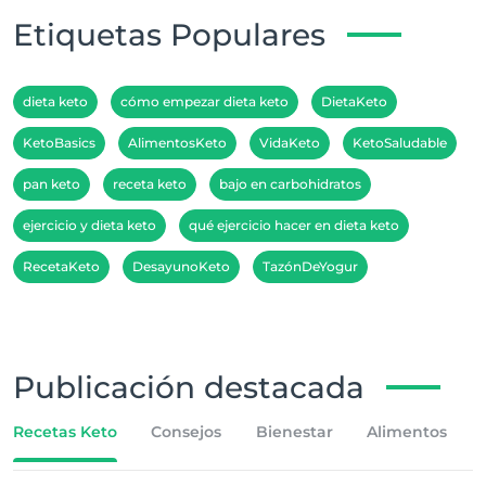
Etiquetas Populares
dieta keto
cómo empezar dieta keto
DietaKeto
KetoBasics
AlimentosKeto
VidaKeto
KetoSaludable
pan keto
receta keto
bajo en carbohidratos
ejercicio y dieta keto
qué ejercicio hacer en dieta keto
RecetaKeto
DesayunoKeto
TazónDeYogur
Publicación destacada
Recetas Keto
Consejos
Bienestar
Alimentos