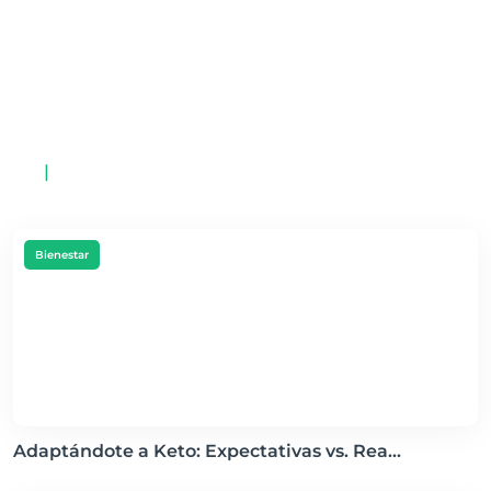
Ejercicio y Dieta Keto: ¿Qué Hacer y
Cuándo para Obtener los Mejores
Resultados
Por Nutri AI Lana
|
Bienestar
Adaptándote a Keto: Expectativas vs. Rea...