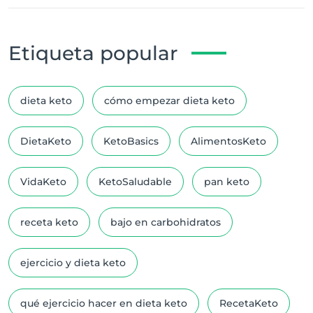
Etiqueta popular
dieta keto
cómo empezar dieta keto
DietaKeto
KetoBasics
AlimentosKeto
VidaKeto
KetoSaludable
pan keto
receta keto
bajo en carbohidratos
ejercicio y dieta keto
qué ejercicio hacer en dieta keto
RecetaKeto