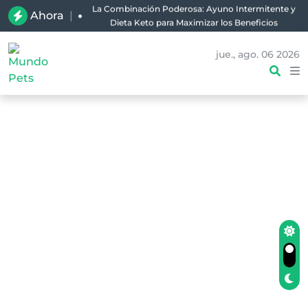
La Combinación Poderosa: Ayuno Intermitente y
Ahora
|
Dieta Keto para Maximizar los Beneficios
jue., ago. 06 2026