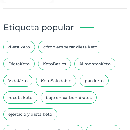
Progresando
Etiqueta popular
dieta keto
cómo empezar dieta keto
DietaKeto
KetoBasics
AlimentosKeto
VidaKeto
KetoSaludable
pan keto
receta keto
bajo en carbohidratos
ejercicio y dieta keto