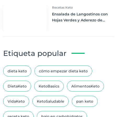
Recetas Keto
Ensalada de Langostinos con
Hojas Verdes y Aderezo de
Limón: Delicadeza Marina Keto
Etiqueta popular
dieta keto
cómo empezar dieta keto
DietaKeto
KetoBasics
AlimentosKeto
VidaKeto
KetoSaludable
pan keto
receta keto
bajo en carbohidratos