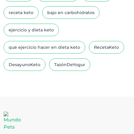
receta keto
bajo en carbohidratos
ejercicio y dieta keto
qué ejercicio hacer en dieta keto
RecetaKeto
DesayunoKeto
TazónDeYogur