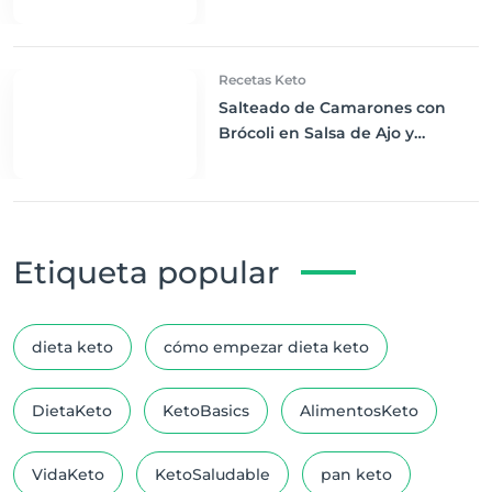
Dieta Keto
Recetas Keto
Salteado de Camarones con
Brócoli en Salsa de Ajo y
Mantequilla: Cena Keto
Exquisita
Etiqueta popular
dieta keto
cómo empezar dieta keto
DietaKeto
KetoBasics
AlimentosKeto
VidaKeto
KetoSaludable
pan keto