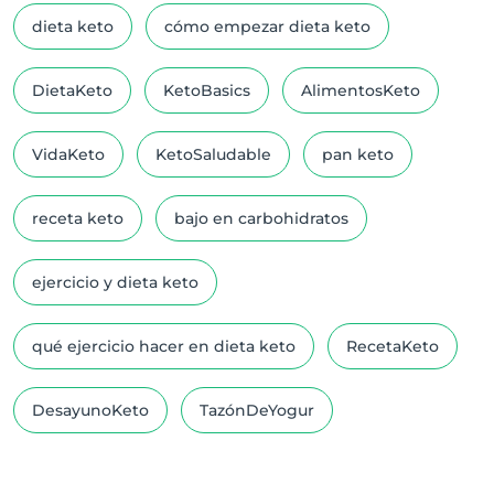
dieta keto
cómo empezar dieta keto
DietaKeto
KetoBasics
AlimentosKeto
VidaKeto
KetoSaludable
pan keto
receta keto
bajo en carbohidratos
ejercicio y dieta keto
qué ejercicio hacer en dieta keto
RecetaKeto
DesayunoKeto
TazónDeYogur