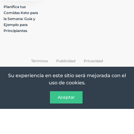
Planifica tus
Comidas Keto para
la Semana: Guía y
Ejemplo para
Principiantes
Términos
Publicidad
Privacidad
Su experiencia en este sitio será mejorada con el
uso de cookies.
All Rights Reserved © 2026 Keto Recetas
Aceptar