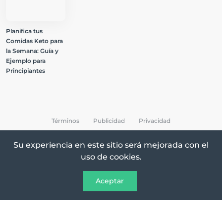
Planifica tus
Comidas Keto para
la Semana: Guía y
Ejemplo para
Principiantes
Términos
Publicidad
Privacidad
Su experiencia en este sitio será mejorada con el
uso de cookies.
All Rights Reserved © 2026 Keto Recetas
Aceptar