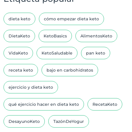
dieta keto
cómo empezar dieta keto
DietaKeto
KetoBasics
AlimentosKeto
VidaKeto
KetoSaludable
pan keto
receta keto
bajo en carbohidratos
ejercicio y dieta keto
qué ejercicio hacer en dieta keto
RecetaKeto
DesayunoKeto
TazónDeYogur