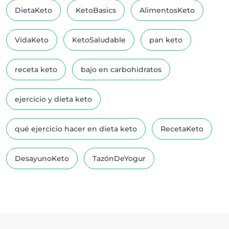
DietaKeto
KetoBasics
AlimentosKeto
VidaKeto
KetoSaludable
pan keto
receta keto
bajo en carbohidratos
ejercicio y dieta keto
qué ejercicio hacer en dieta keto
RecetaKeto
DesayunoKeto
TazónDeYogur