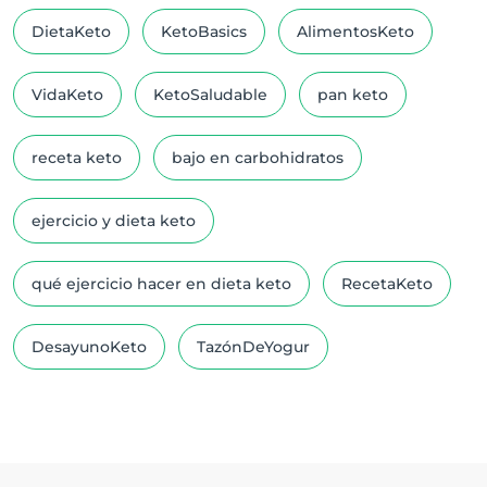
DietaKeto
KetoBasics
AlimentosKeto
VidaKeto
KetoSaludable
pan keto
receta keto
bajo en carbohidratos
ejercicio y dieta keto
qué ejercicio hacer en dieta keto
RecetaKeto
DesayunoKeto
TazónDeYogur