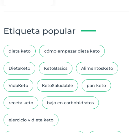
Dieta Keto
Etiqueta popular
dieta keto
cómo empezar dieta keto
DietaKeto
KetoBasics
AlimentosKeto
VidaKeto
KetoSaludable
pan keto
receta keto
bajo en carbohidratos
ejercicio y dieta keto