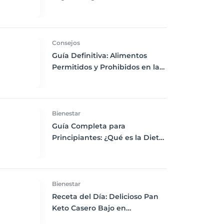
Chía, Nueces y Cacao Nibs Keto
Consejos
Guía Definitiva: Alimentos
Permitidos y Prohibidos en la
Dieta Keto
Bienestar
Guía Completa para
Principiantes: ¿Qué es la Dieta
Keto y Cómo Empezar?
Bienestar
Receta del Día: Delicioso Pan
Keto Casero Bajo en
Carbohidratos para un