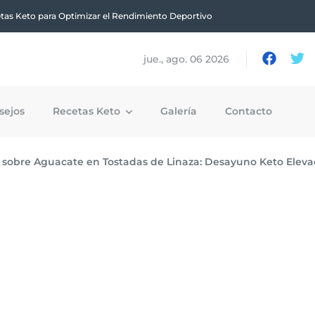
tas Keto para Optimizar el Rendimiento Deportivo
jue., ago. 06 2026
sejos
Recetas Keto
Galería
Contacto
 sobre Aguacate en Tostadas de Linaza: Desayuno Keto Elev