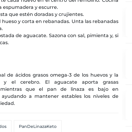
te cada huevo en el centro del remolino. Cocina
na espumadera y escurre.
sta que estén doradas y crujientes.
 el hueso y corta en rebanadas. Unta las rebanadas
a.
stada de aguacate. Sazona con sal, pimienta y, si
cas.
al de ácidos grasos omega-3 de los huevos y la
ón y el cerebro. El aguacate aporta grasas
, mientras que el pan de linaza es bajo en
a, ayudando a mantener estables los niveles de
ciedad.
dos
PanDeLinazaKeto