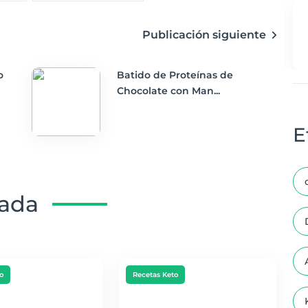
Publicación siguiente
o
Batido de Proteínas de
Chocolate con Man...
E
nada
o
Recetas Keto