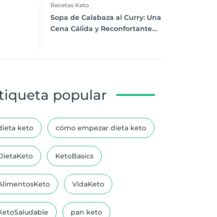
Recetas Keto
Sopa de Calabaza al Curry: Una
Cena Cálida y Reconfortante
para Keto
tiqueta popular
dieta keto
cómo empezar dieta keto
DietaKeto
KetoBasics
AlimentosKeto
VidaKeto
KetoSaludable
pan keto