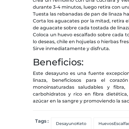
crea un remolino con una cuchara y vier
durante 3-4 minutos, luego retira con u
Tuesta las rebanadas de pan de linaza ha
Corta los aguacates por la mitad, retira
de aguacate sobre cada tostada de linaz
Coloca un huevo escalfado sobre cada to
lo deseas, chile en hojuelas o hierbas fres
Sirve inmediatamente y disfruta.
Beneficios:
Este desayuno es una fuente excepcion
linaza, beneficiosos para el coraz
monoinsaturadas saludables y fibra
carbohidratos y rico en fibra dietétic
azúcar en la sangre y promoviendo la sa
Tags :
DesayunoKeto
HuevosEscalfa