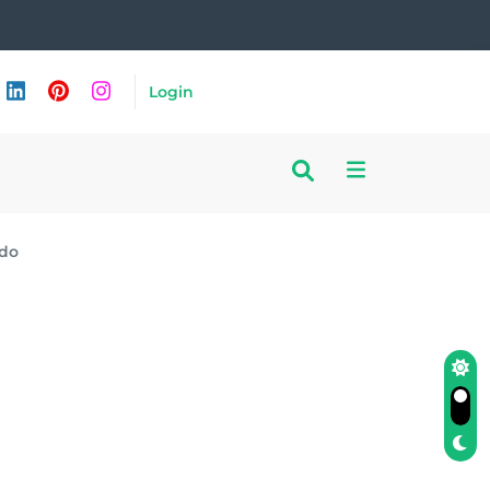
Login
ado