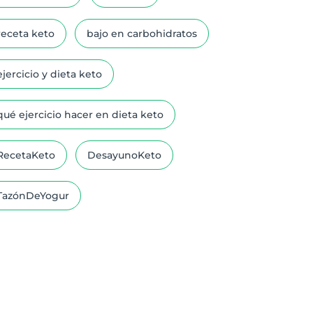
receta keto
bajo en carbohidratos
ejercicio y dieta keto
qué ejercicio hacer en dieta keto
RecetaKeto
DesayunoKeto
TazónDeYogur