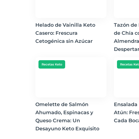
Helado de Vainilla Keto
Tazón de 
Casero: Frescura
de Chía c
Cetogénica sin Azúcar
Almendras
Despertar
Recetas Keto
Recetas Ket
Omelette de Salmón
Ensalada
Ahumado, Espinacas y
Atún: Fre
Queso Crema: Un
Cada Boc
Desayuno Keto Exquisito