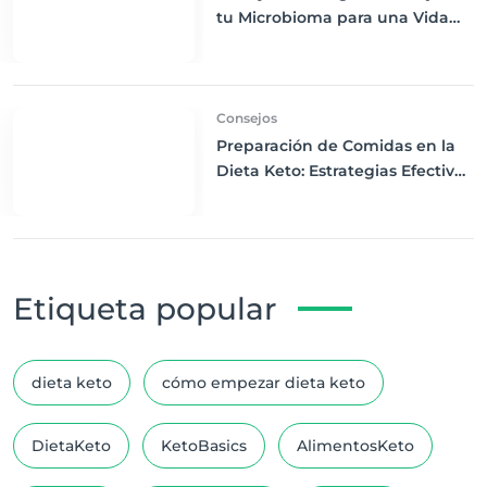
tu Microbioma para una Vida
Más Saludable
Consejos
Preparación de Comidas en la
Dieta Keto: Estrategias Efectivas
para Principiantes
Etiqueta popular
dieta keto
cómo empezar dieta keto
DietaKeto
KetoBasics
AlimentosKeto