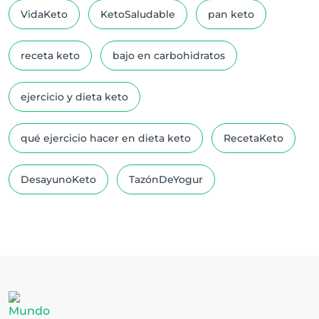
VidaKeto
KetoSaludable
pan keto
receta keto
bajo en carbohidratos
ejercicio y dieta keto
qué ejercicio hacer en dieta keto
RecetaKeto
DesayunoKeto
TazónDeYogur