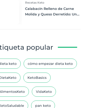
Recetas Keto
Calabacín Relleno de Carne
Molida y Queso Derretido: Una
Cena Keto Satisfactoria
tiqueta popular
dieta keto
cómo empezar dieta keto
DietaKeto
KetoBasics
AlimentosKeto
VidaKeto
KetoSaludable
pan keto