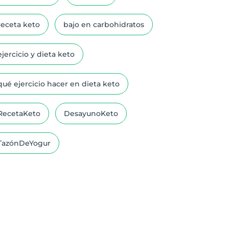
receta keto
bajo en carbohidratos
ejercicio y dieta keto
qué ejercicio hacer en dieta keto
RecetaKeto
DesayunoKeto
TazónDeYogur