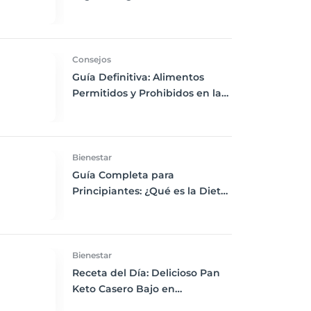
Chía, Nueces y Cacao Nibs Keto
Consejos
Guía Definitiva: Alimentos
Permitidos y Prohibidos en la
Dieta Keto
Bienestar
Guía Completa para
Principiantes: ¿Qué es la Dieta
Keto y Cómo Empezar?
Bienestar
Receta del Día: Delicioso Pan
Keto Casero Bajo en
Carbohidratos para un