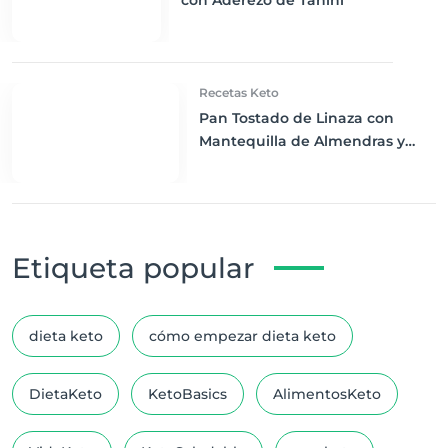
con Aderezo de Tahini
Recetas Keto
Pan Tostado de Linaza con
Mantequilla de Almendras y
Rodajas de Fresa: Desayuno
Keto Perfecto
Etiqueta popular
dieta keto
cómo empezar dieta keto
DietaKeto
KetoBasics
AlimentosKeto