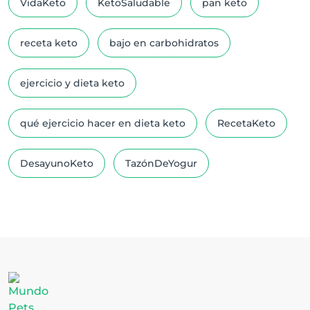
VidaKeto
KetoSaludable
pan keto
receta keto
bajo en carbohidratos
ejercicio y dieta keto
qué ejercicio hacer en dieta keto
RecetaKeto
DesayunoKeto
TazónDeYogur