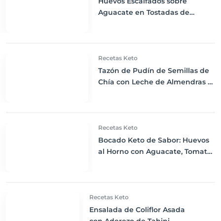
Huevos Escalfados sobre
Aguacate en Tostadas de
Linaza: Desayuno Keto Elevado
Recetas Keto
Tazón de Pudín de Semillas de
Chía con Leche de Almendras y
Bayas Frescas: Despertar Keto
Perfecto
Recetas Keto
Bocado Keto de Sabor: Huevos
al Horno con Aguacate, Tomate
y Queso Mozzarella
Recetas Keto
Ensalada de Coliflor Asada