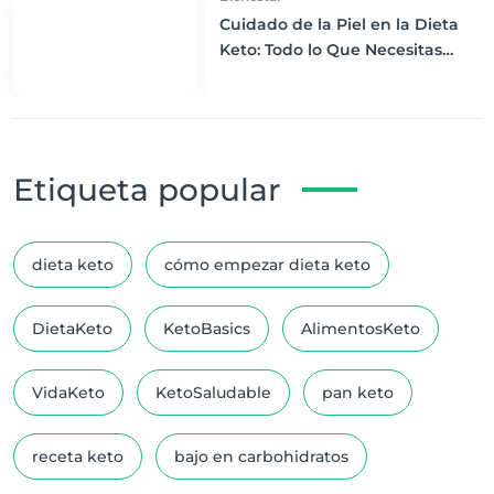
Cuidado de la Piel en la Dieta
Keto: Todo lo Que Necesitas
Saber
Etiqueta popular
dieta keto
cómo empezar dieta keto
DietaKeto
KetoBasics
AlimentosKeto
VidaKeto
KetoSaludable
pan keto
receta keto
bajo en carbohidratos