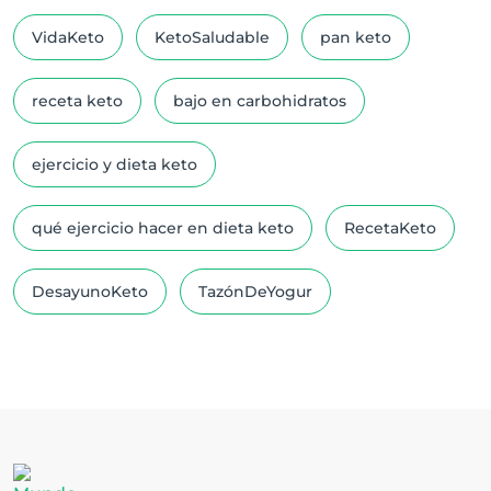
VidaKeto
KetoSaludable
pan keto
receta keto
bajo en carbohidratos
ejercicio y dieta keto
qué ejercicio hacer en dieta keto
RecetaKeto
DesayunoKeto
TazónDeYogur