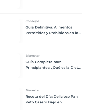
Chía, Nueces y Cacao Nibs Keto
Consejos
Guía Definitiva: Alimentos
Permitidos y Prohibidos en la
Dieta Keto
Bienestar
Guía Completa para
Principiantes: ¿Qué es la Dieta
Keto y Cómo Empezar?
Bienestar
Receta del Día: Delicioso Pan
Keto Casero Bajo en
Carbohidratos para un