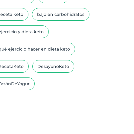
receta keto
bajo en carbohidratos
ejercicio y dieta keto
qué ejercicio hacer en dieta keto
RecetaKeto
DesayunoKeto
TazónDeYogur