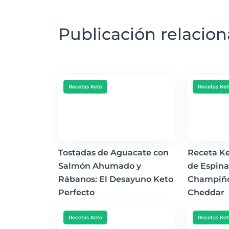
Publicación relacio
Recetas Keto
Recetas Ket
Tostadas de Aguacate con
Receta K
Salmón Ahumado y
de Espina
Rábanos: El Desayuno Keto
Champiño
Perfecto
Cheddar
Recetas Keto
Recetas Ket