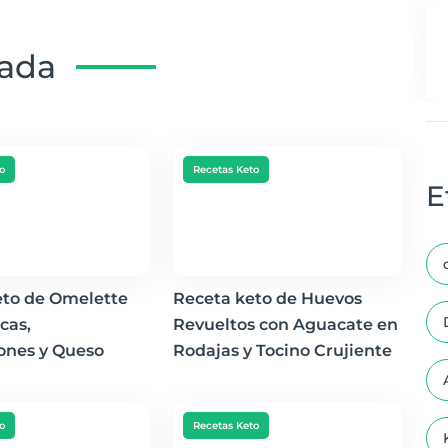
nada
o
Recetas Keto
E
eto de Omelette
Receta keto de Huevos
cas,
Revueltos con Aguacate en
nes y Queso
Rodajas y Tocino Crujiente
o
Recetas Keto