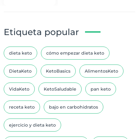
Bajos en Carbohidratos
Etiqueta popular
dieta keto
cómo empezar dieta keto
DietaKeto
KetoBasics
AlimentosKeto
VidaKeto
KetoSaludable
pan keto
receta keto
bajo en carbohidratos
ejercicio y dieta keto