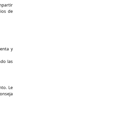
partir
ios de
uenta y
do las
nto. Le
conseja