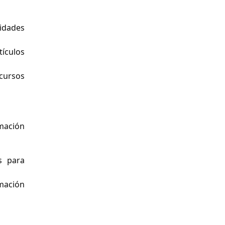
idades
tículos
cursos
mación
s para
rmación