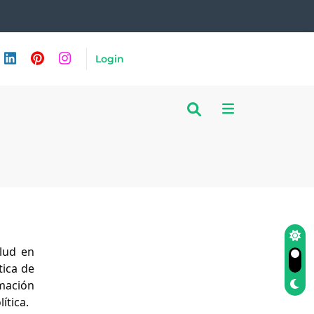
Login
alud en
tica de
rmación
ítica.