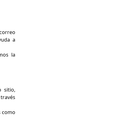
correo
yuda a
mos la
sitio,
 través
es como